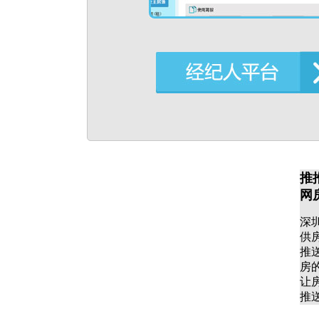
推
网
深
供
推
房
让
推